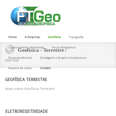
Home
A Empresa
Geofísica
Topografia
Licenciamento Ambiental
Poços Artesianos
Geofísica - Terrestre /
Pesquisa Mineral
Sondagem e Ensaios Geotécnicos
Elétricos
Estudos de Casos
Contato
GEOFÍSICA TERRESTRE
texto sobre Geofísica Terrestre.
ELETRORESISTIVIDADE